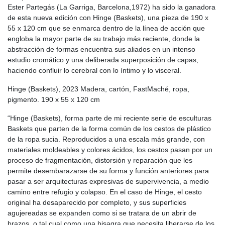
Ester Partegás (La Garriga, Barcelona,1972) ha sido la ganadora
de esta nueva edición con Hinge (Baskets), una pieza de 190 x
55 x 120 cm que se enmarca dentro de la línea de acción que
engloba la mayor parte de su trabajo más reciente, donde la
abstracción de formas encuentra sus aliados en un intenso
estudio cromático y una deliberada superposición de capas,
haciendo confluir lo cerebral con lo íntimo y lo visceral.
Hinge (Baskets), 2023 Madera, cartón, FastMaché, ropa,
pigmento. 190 x 55 x 120 cm
“Hinge (Baskets), forma parte de mi reciente serie de esculturas
Baskets que parten de la forma común de los cestos de plástico
de la ropa sucia. Reproducidos a una escala más grande, con
materiales moldeables y colores ácidos, los cestos pasan por un
proceso de fragmentación, distorsión y reparación que les
permite desembarazarse de su forma y función anteriores para
pasar a ser arquitecturas expresivas de supervivencia, a medio
camino entre refugio y colapso. En el caso de Hinge, el cesto
original ha desaparecido por completo, y sus superficies
agujereadas se expanden como si se tratara de un abrir de
brazos, o tal cual como una bisagra que necesita liberarse de los